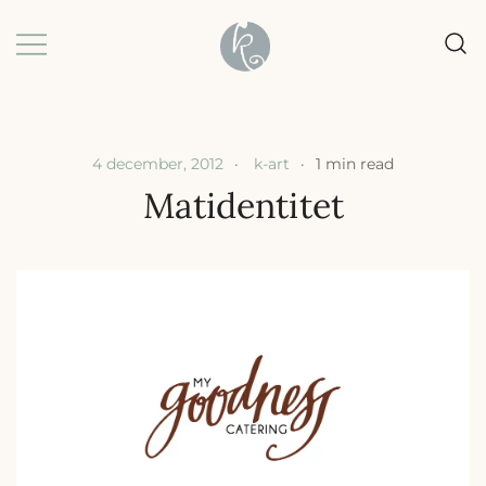
Skip
to
content
Grafisk formgivning |
k-art | Karin Baljeu
Webbdesign |
Förpackningsdesign
4 december, 2012
k-art
1 min read
Matidentitet