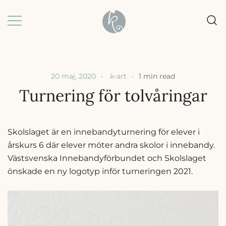
Skip
to
content
Grafisk formgivning |
k-art | Karin Baljeu
Webbdesign |
Förpackningsdesign
20 maj, 2020
k-art
1 min read
Turnering för tolvåringar
Skolslaget är en innebandyturnering för elever i
årskurs 6 där elever möter andra skolor i innebandy.
Västsvenska Innebandyförbundet och Skolslaget
önskade en ny logotyp inför turneringen 2021.