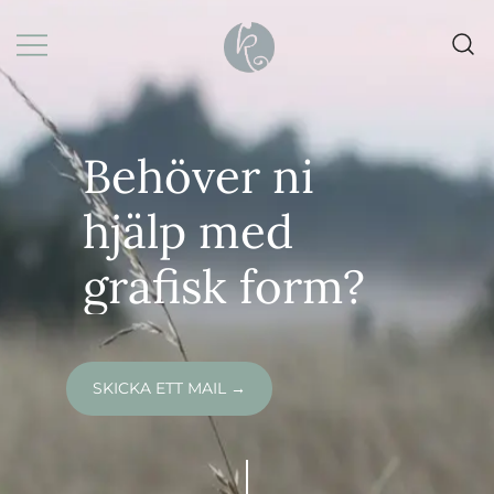
Skip
to
content
Grafisk formgivning |
k-art | Karin Baljeu
Webbdesign |
Förpackningsdesign
Behöver ni
hjälp med
grafisk form?
SKICKA ETT MAIL
→