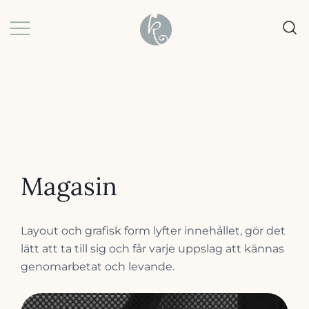
Skip
to
content
Grafisk formgivning |
k-art | Karin Baljeu
Webbdesign |
Förpackningsdesign
Magasin
Layout och grafisk form lyfter innehållet, gör det
lätt att ta till sig och får varje uppslag att kännas
genomarbetat och levande.