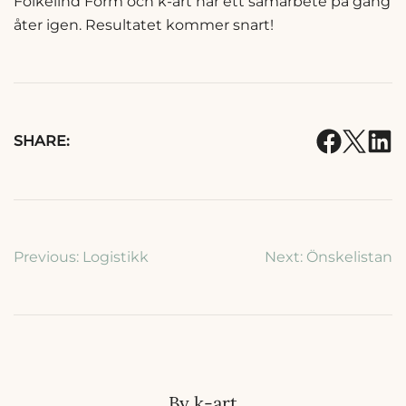
Folkelind Form och k-art har ett samarbete på gång
åter igen.
Resultatet kommer snart!
SHARE:
Inläggsnavigering
Previous:
Logistikk
Next:
Önskelistan
By k-art