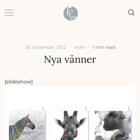
Skip
to
content
Grafisk formgivning |
k-art | Karin Baljeu
Webbdesign |
Förpackningsdesign
26 november, 2012
k-art
1 min read
Nya vänner
[slideshow]