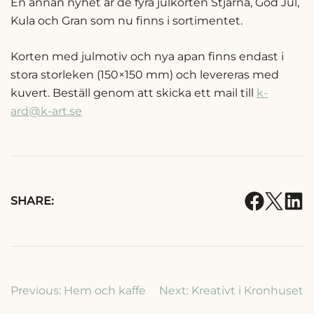
En annan nyhet är de fyra julkorten Stjärna, God Jul,
Kula och Gran som nu finns i sortimentet.
Korten med julmotiv och nya apan finns endast i
stora storleken (150×150 mm) och levereras med
kuvert. Beställ genom att skicka ett mail till
k-
ard@k-art.se
SHARE:
Inläggsnavigering
Previous:
Hem och kaffe
Next:
Kreativt i Kronhuset