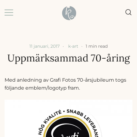
Skip
to
content
Grafisk formgivning |
k-art | Karin Baljeu
Webbdesign |
Förpackningsdesign
11 januari, 2017
k-art
1 min read
Uppmärksammad 70-åring
Med anledning av Grafi Fotos 70-årsjubileum togs
följande emblem/logotyp fram.