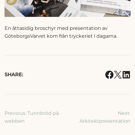
En åttasidig broschyr med presentation av
GöteborgsVarvet kom från tryckeriet i dagarna.
SHARE:
Inläggsnavigering
Previous:
Tunnbröd på
Next:
webben
Arkitektpresentation