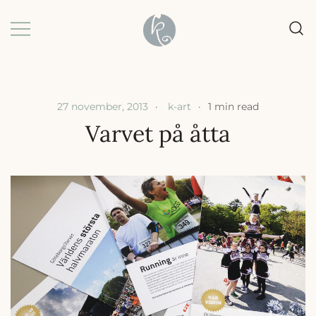
Skip
to
content
Grafisk formgivning |
k-art | Karin Baljeu
Webbdesign |
Förpackningsdesign
27 november, 2013
k-art
1 min read
Varvet på åtta