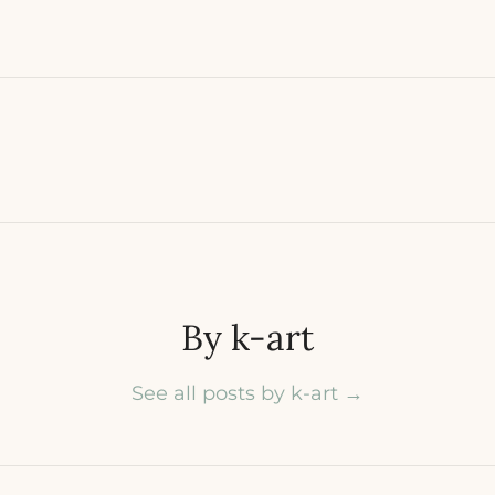
ing
By k-art
See all posts by k-art
→