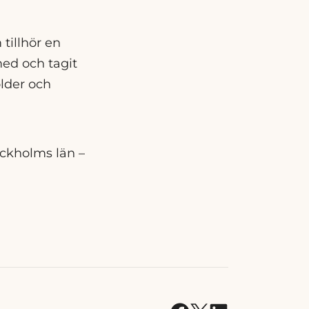
tillhör en
med och tagit
older och
ockholms län –