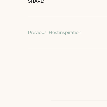
SHARE:
Inläggsnaviger
Previous:
Höstinspiration