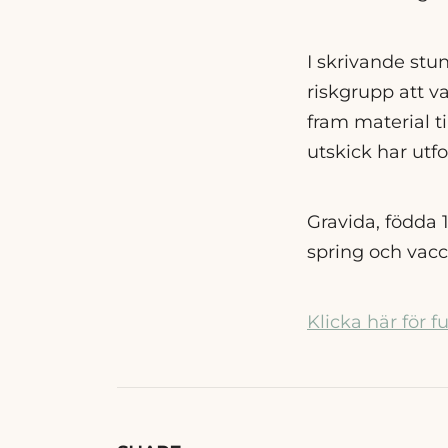
I skrivande stu
riskgrupp att v
fram material t
utskick har utf
Gravida, födda 
spring och vacc
Klicka här för 