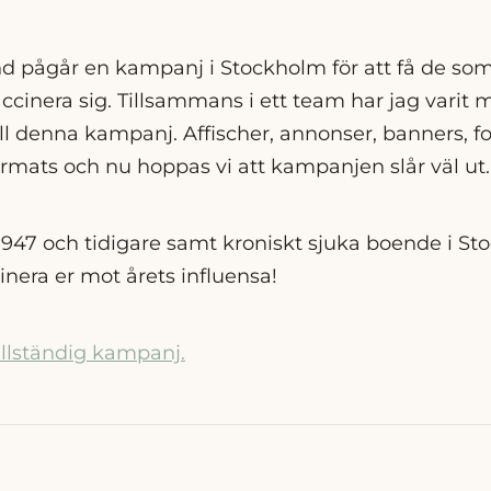
nd pågår en kampanj i Stockholm för att få de som 
accinera sig. Tillsammans i ett team har jag varit 
ill denna kampanj. Affischer, annonser, banners, f
ormats och nu hoppas vi att kampanjen slår väl ut.
1947 och tidigare samt kroniskt sjuka boende i St
inera er mot årets influensa!
fullständig kampanj.