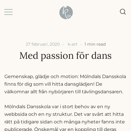
Skip
to
content
Grafisk formgivning |
k-art | Karin Baljeu
Webbdesign |
Förpackningsdesign
27 februari, 2020
k-art
1 min read
Med passion för dans
Gemenskap, glädje och motion: Mölndals Dansskola
finns för dig som vill hitta dansglädjen! De
välkomnar allt från nybörjaren till tävlingsdansaren.
Mölndals Dansskola var i stort behov av en ny
webbsida och en ny struktur. Det var svårt att hitta
rätt på tidigare sidan och många nyheter fanns inte
publicerade. Önskemål var en koppling till deras