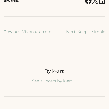
SHARE:
Inläggsnavigering
Previous:
Vision utan ord
Next:
Keep it simple
By k-art
See all posts by k-art
→