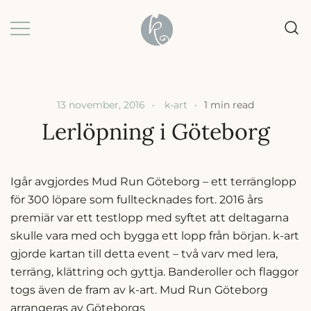
Skip
to
content
Grafisk formgivning |
k-art | Karin Baljeu
Webbdesign |
Förpackningsdesign
13 november, 2016
k-art
1 min read
Lerlöpning i Göteborg
Igår avgjordes Mud Run Göteborg – ett terränglopp
för 300 löpare som fulltecknades fort.
2016 års
premiär var ett testlopp med syftet att deltagarna
skulle vara med och bygga ett lopp från början. k-art
gjorde kartan till detta event – två varv med lera,
terräng, klättring och gyttja. Banderoller och flaggor
togs även de fram av k-art. Mud Run Göteborg
arrangeras av Göteborgs