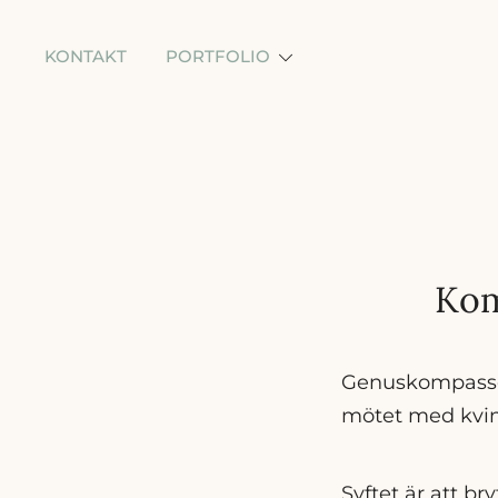
Skip
to
KONTAKT
PORTFOLIO
content
Kom
Genuskompassen 
mötet med kvinn
Syftet är att b