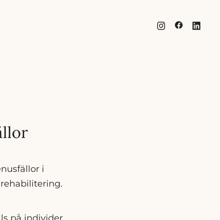
esign | Förpackningsdesign
llor
usfällor i
ehabilitering.
ls på individer