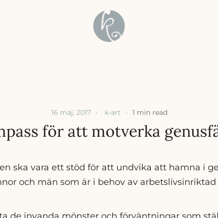
k-art | Karin Baljeu
Grafisk formgivning | Webbd
16 maj, 2017
k-art
1 min read
pass för att motverka genusfä
ska vara ett stöd för att undvika att hamna i gen
or och män som är i behov av arbetslivsinriktad r
ryta de invanda mönster och förväntningar som stäl