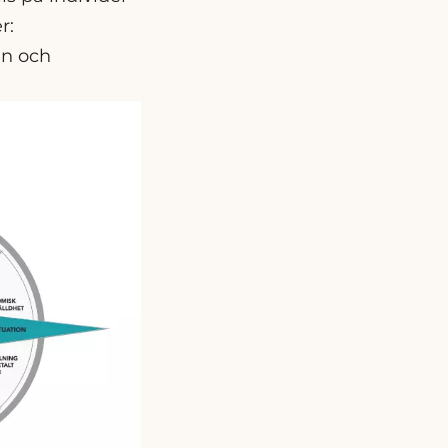
r:
en och